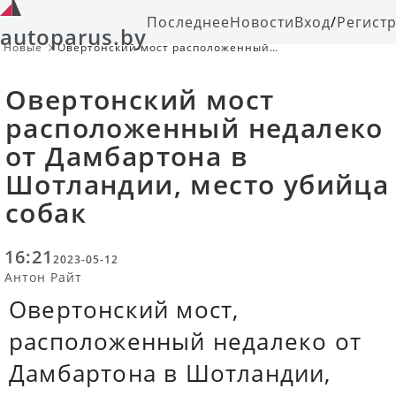
Последнее
Новости
Вход
/
Регист
autoparus.by
Новые
Овертонский мост расположенный
недалеко от Дамбартона в
Шотландии, место убийца собак
Овертонский мост
расположенный недалеко
от Дамбартона в
Шотландии, место убийца
собак
16:21
2023-05-12
Антон Райт
Овертонский мост,
расположенный недалеко от
Дамбартона в Шотландии,