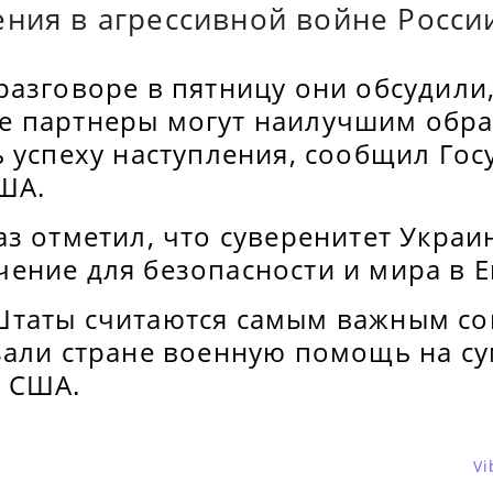
ния в агрессивной войне Росси
азговоре в пятницу они обсудили,
 партнеры могут наилучшим обр
ь успеху наступления, сообщил Го
ША.
з отметил, что суверенитет Украи
ение для безопасности и мира в Е
Штаты считаются самым важным с
зали стране военную помощь на су
 США.
Vi