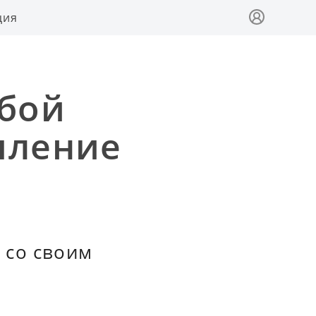
ция
ебой
пление
 со своим