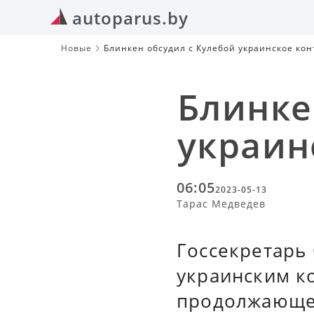
autoparus.by
Новые
Блинкен обсудил с Кулебой украинское ко
Блинке
украин
06:05
2023-05-13
Тарас Медведев
Госсекретарь
украинским к
продолжающей