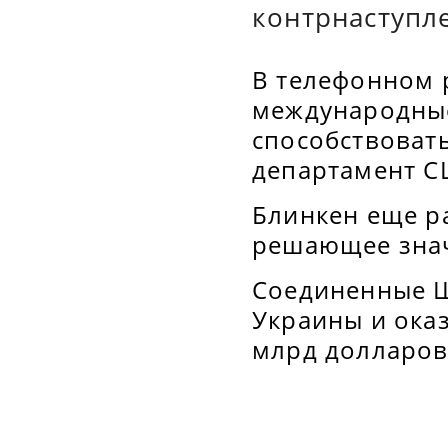
контрнаступле
В телефонном р
международные
способствоват
департамент С
Блинкен еще ра
решающее знач
Соединенные 
Украины и ока
млрд долларов