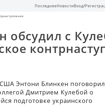
Последнее
Новости
Вход
/
Регистра
нтрнаступление
н обсудил с Кул
ское контрнасту
 США Энтони Блинкен поговорил
оллегой Дмитрием Кулебой о
ся подготовке украинского