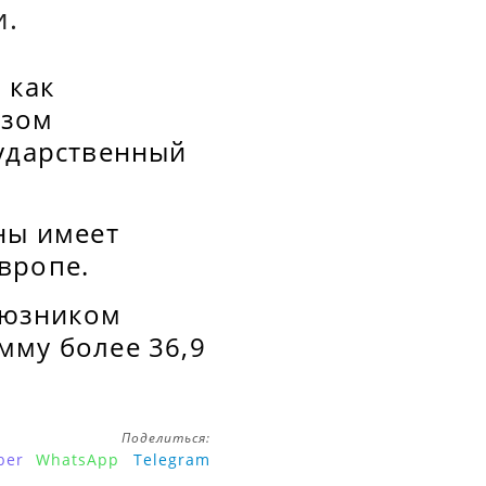
и.
 как
азом
сударственный
ны имеет
вропе.
оюзником
мму более 36,9
Поделиться:
ber
WhatsApp
Telegram