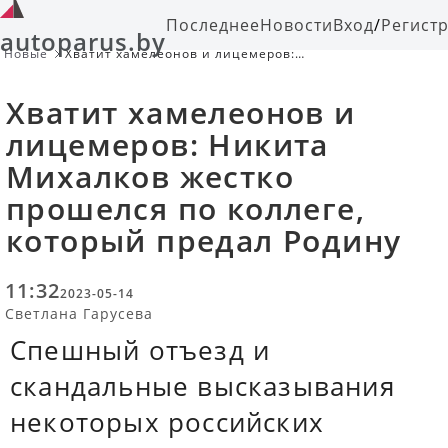
Последнее
Новости
Вход
/
Регист
autoparus.by
Новые
Хватит хамелеонов и лицемеров:
Никита Михалков жестко прошелся
по коллеге, который предал Родину
Хватит хамелеонов и
лицемеров: Никита
Михалков жестко
прошелся по коллеге,
который предал Родину
11:32
2023-05-14
Светлана Гарусева
Спешный отъезд и
скандальные высказывания
некоторых российских