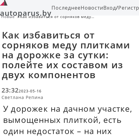
Последнее
Новости
Вход
/
Регист
autoparus.by
Новые
Как избавиться от сорняков меду
плитками на дорожке за сутки:
полейте их составом из двух
Как избавиться от
компонентов
сорняков меду плитками
на дорожке за сутки:
полейте их составом из
двух компонентов
23:32
2023-05-16
Светлана Репина
У дорожек на дачном участке,
вымощенных плиткой, есть
один недостаток – на них