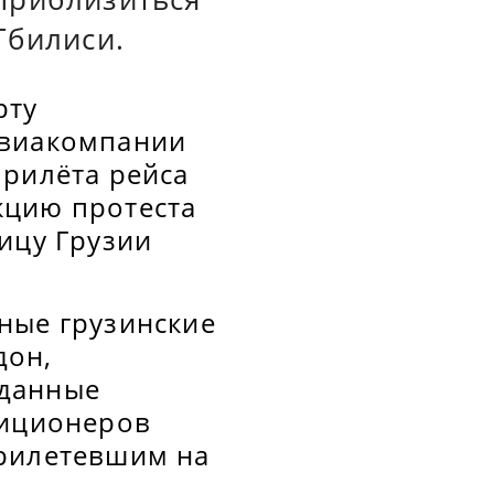
Тбилиси.
рту
авиакомпании
прилёта рейса
кцию протеста
ицу Грузии
ные грузинские
дон,
 данные
зиционеров
прилетевшим на