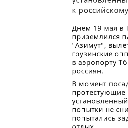
к российском
Днём 19 мая в
приземлился п
"Азимут", выл
грузинские оп
в аэропорту Тб
россиян.
В момент поса
протестующие 
установленный
попытки не сн
попытались за
отдых.