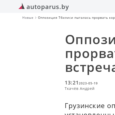
autoparus.by
Новые
Оппозиция Тбилиси пыталась прорвать кор
Оппози
прорва
встреч
13:21
2023-05-19
Ткачёв Андрей
Грузинские о
установленны