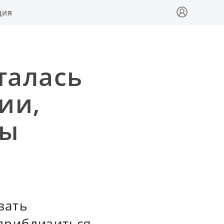
ция
талась
ии,
вы
вать
приблизиться