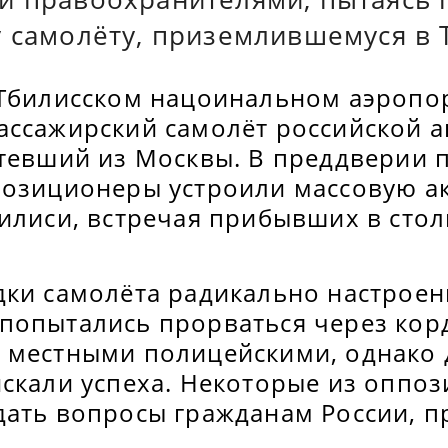
у самолёту, приземлившемуся в 
 Тбилисском нацоинальном аэропо
ассажирский самолёт российской 
етевший из Москвы. В преддверии 
позиционеры устроили массовую а
илиси, встречая прибывших в стол
дки самолёта радикально настроен
попытались прорваться через кор
 местными полицейскими, однако
искали успеха. Некоторые из оппо
дать вопросы гражданам России, 