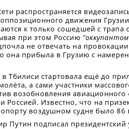
 сети распространяется видеозапис
 оппозиционного движения Грузии
аются к только сошедшей с трапа 
зывая при этом Россию
"оккупантом
дпочла не отвечать на провокации
то она прибыла в Грузию с намере
 в Тбилиси стартовала ещё до при
молёта, а сами участники массово
тив возобновления авиационного
и Россией. Известно, что на приз
ропорту воздушном судне было 86 
ир Путин подписал президентский 