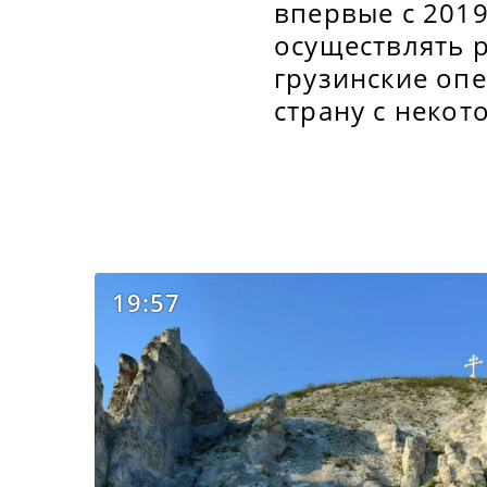
впервые с 201
осуществлять р
грузинские оп
страну с неко
19:57