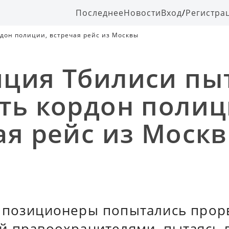
Последнее
Новости
Вход
/
Регистра
дон полиции, встречая рейс из Москвы
ция Тбилиси пы
ть кордон полиц
ая рейс из Моск
ппозиционеры попытались прор
й правоохранителями, пытаясь 