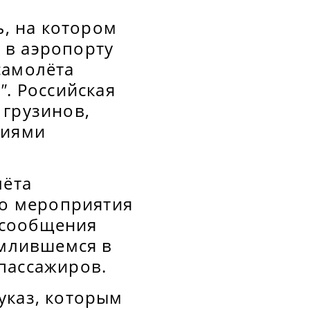
ь, на котором
 в аэропорту
самолёта
"
. Российская
 грузинов,
ниями
лёта
го мероприятия
 сообщения
емлившемся в
пассажиров.
указ, которым