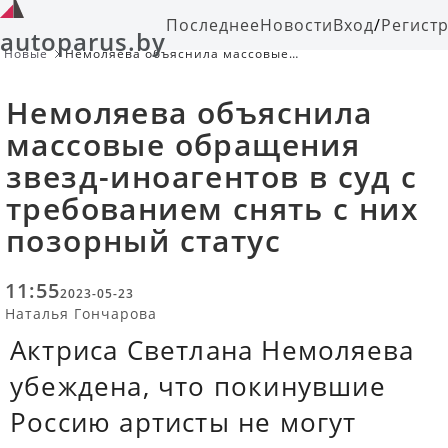
Последнее
Новости
Вход
/
Регист
autoparus.by
Новые
Немоляева объяснила массовые
обращения звезд-иноагентов в суд
с требованием снять с них
Немоляева объяснила
позорный статус
массовые обращения
звезд-иноагентов в суд с
требованием снять с них
позорный статус
11:55
2023-05-23
Наталья Гончарова
Актриса Светлана Немоляева
убеждена, что покинувшие
Россию артисты не могут