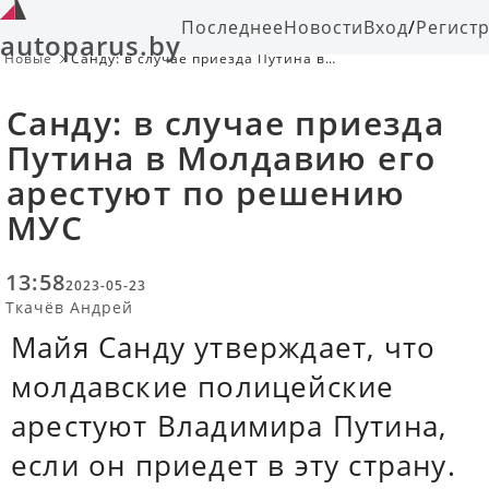
Последнее
Новости
Вход
/
Регист
autoparus.by
Новые
Санду: в случае приезда Путина в
Молдавию его арестуют по
решению МУС
Санду: в случае приезда
Путина в Молдавию его
арестуют по решению
МУС
13:58
2023-05-23
Ткачёв Андрей
Майя Санду утверждает, что
молдавские полицейские
арестуют Владимира Путина,
если он приедет в эту страну.