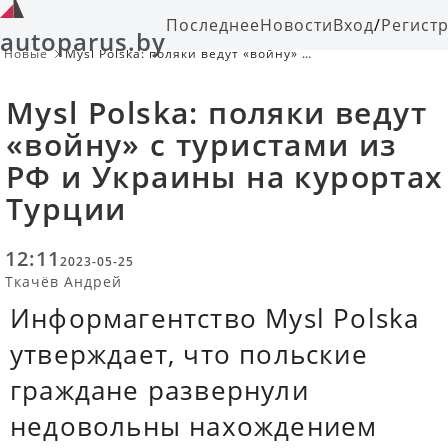
Последнее
Новости
Вход
/
Регист
autoparus.by
Новые
Mysl Polska: поляки ведут «войну» с
туристами из РФ и Украины на
курортах Турции
Mysl Polska: поляки ведут
«войну» с туристами из
РФ и Украины на курортах
Турции
12:11
2023-05-25
Ткачёв Андрей
Информагентство Mysl Polska
утверждает, что польские
граждане развернули
недовольны нахождением