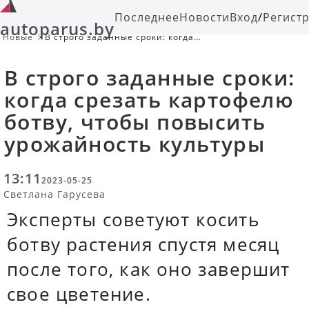
Последнее
Новости
Вход
/
Регист
autoparus.by
Новые
В строго заданные сроки: когда
срезать картофелю ботву, чтобы
повысить урожайность культуры
В строго заданные сроки:
когда срезать картофелю
ботву, чтобы повысить
урожайность культуры
13:11
2023-05-25
Светлана Гарусева
Эксперты советуют косить
ботву растения спустя месяц
после того, как оно завершит
свое цветение.