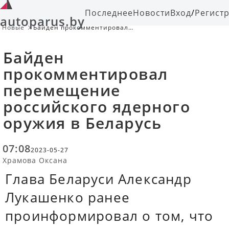
Последнее
Новости
Вход
/
Регист
autoparus.by
Новые
Байден прокомментировал
перемещение российского
ядерного оружия в Беларусь
Байден
прокомментировал
перемещение
российского ядерного
оружия в Беларусь
07:08
2023-05-27
Храмова Оксана
Глава Беларуси Александр
Лукашенко ранее
проинформировал о том, что