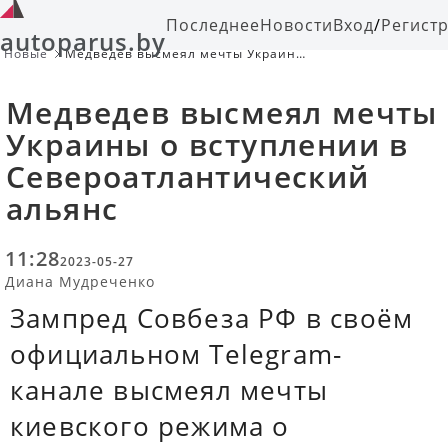
Последнее
Новости
Вход
/
Регист
autoparus.by
Новые
Медведев высмеял мечты Украины
о вступлении в
Североатлантический альянс
Медведев высмеял мечты
Украины о вступлении в
Североатлантический
альянс
11:28
2023-05-27
Диана Мудреченко
Зампред Совбеза РФ в своём
официальном Telegram-
канале высмеял мечты
киевского режима о