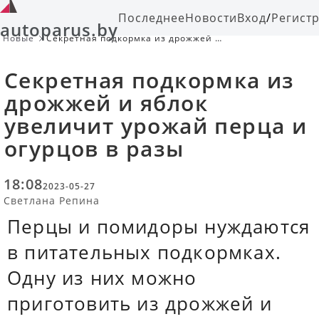
Последнее
Новости
Вход
/
Регист
autoparus.by
Новые
Секретная подкормка из дрожжей и
яблок увеличит урожай перца и
огурцов в разы
Секретная подкормка из
дрожжей и яблок
увеличит урожай перца и
огурцов в разы
18:08
2023-05-27
Светлана Репина
Перцы и помидоры нуждаются
в питательных подкормках.
Одну из них можно
приготовить из дрожжей и