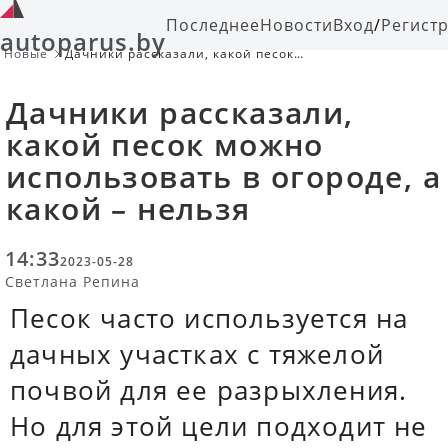
Последнее
Новости
Вход
/
Регист
autoparus.by
Новые
Дачники рассказали, какой песок
можно использовать в огороде, а
какой – нельзя
Дачники рассказали,
какой песок можно
использовать в огороде, а
какой – нельзя
14:33
2023-05-28
Светлана Репина
Песок часто используется на
дачных участках с тяжелой
почвой для ее разрыхления.
Но для этой цели подходит не