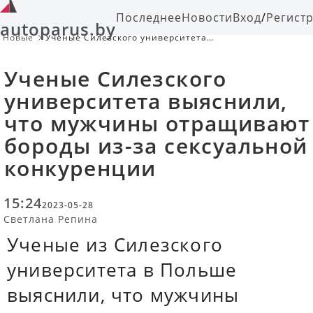
Последнее
Новости
Вход
/
Регист
autoparus.by
Новые
Ученые Силезского университета
выяснили, что мужчины
отращивают бороды из-за
Ученые Силезского
сексуальной конкуренции
университета выяснили,
что мужчины отращивают
бороды из-за сексуальной
конкуренции
15:24
2023-05-28
Светлана Репина
Ученые из Силезского
университета в Польше
выяснили, что мужчины