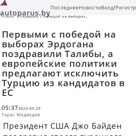
Последнее
Новости
Вход
/
Регист
autoparus.by
Новые
Первыми с победой на выборах
Эрдогана поздравили Талибы, а
европейские политики предлагают
Первыми с победой на
исключить Турцию из кандидатов в
ЕС
выборах Эрдогана
поздравили Талибы, а
европейские политики
предлагают исключить
Турцию из кандидатов в
ЕС
05:37
2023-05-29
Тарас Медведев
Президент США Джо Байден