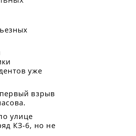
рьезных
и
ики
дентов уже
 первый взрыв
ласова.
по улице
яд КЗ-6, но не