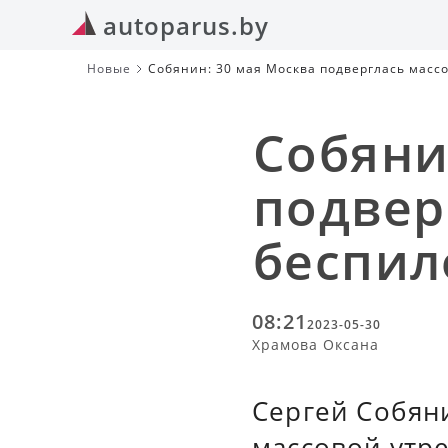
autoparus.by
Новые
Собянин: 30 мая Москва подверглась масс
Собяни
подвер
беспил
08:21
2023-05-30
Храмова Оксана
Сергей Собяни
массовой утр