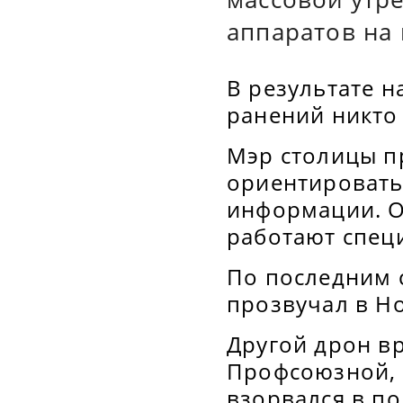
аппаратов на 
В результате н
ранений никто
Мэр столицы п
ориентировать
информации. О
работают спец
По последним 
прозвучал в Н
Другой дрон вр
Профсоюзной, 
взорвался в п