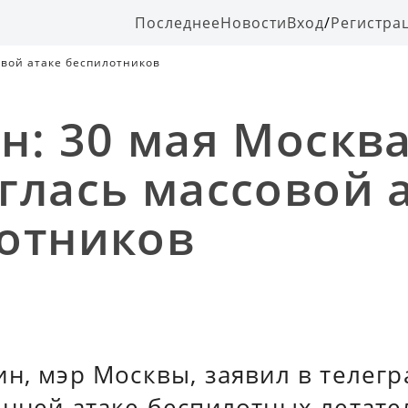
Последнее
Новости
Вход
/
Регистра
овой атаке беспилотников
н: 30 мая Москв
глась массовой 
отников
н, мэр Москвы, заявил в телегр
енней атаке беспилотных летат