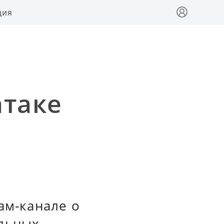
ция
а
атаке
ам-канале о
ельных