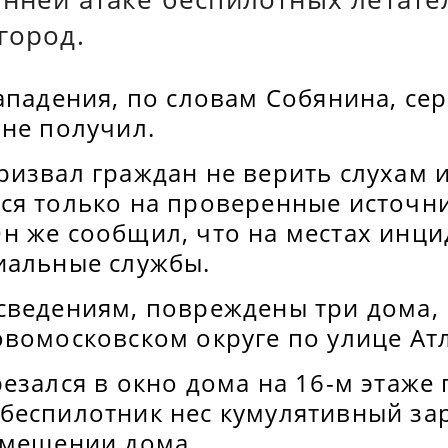
город.
ападения, по словам Собянина, се
 не получил.
ризвал граждан не верить слухам 
ся только на проверенные источн
н же сообщил, что на местах инци
иальные службы.
сведениям, повреждены три дома,
овомосковском округе по улице Ат
езался в окно дома на 16-м этаже 
беспилотник нес кумулятивный зар
омещении дома.