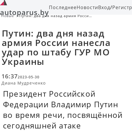
Последнее
Новости
Вход
/
Регист
autoparus.by
Новые
Путин: два дня назад армия России
нанесла удар по штабу ГУР МО
Украины
Путин: два дня назад
армия России нанесла
удар по штабу ГУР МО
Украины
16:37
2023-05-30
Диана Мудреченко
Президент Российской
Федерации Владимир Путин
во время речи, посвящённой
сегодняшней атаке