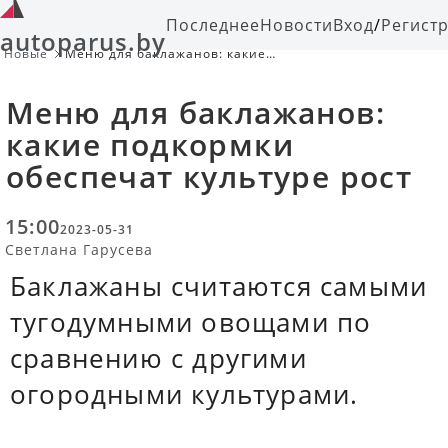
Последнее
Новости
Вход
/
Регист
autoparus.by
Новые
Меню для баклажанов: какие
подкормки обеспечат культуре рост
Меню для баклажанов:
какие подкормки
обеспечат культуре рост
15:00
2023-05-31
Светлана Гарусева
Баклажаны считаются самыми
тугодумными овощами по
сравнению с другими
огородными культурами.