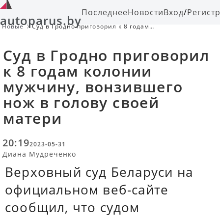
Последнее
Новости
Вход
/
Регист
autoparus.by
Новые
Суд в Гродно приговорил к 8 годам
колонии мужчину, вонзившего нож
в голову своей матери
Суд в Гродно приговорил
к 8 годам колонии
мужчину, вонзившего
нож в голову своей
матери
20:19
2023-05-31
Диана Мудреченко
Верховный суд Беларуси на
официальном веб-сайте
сообщил, что судом