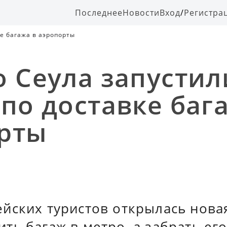
Последнее
Новости
Вход
/
Регистра
ке багажа в аэропорты
о Сеула запустил
 по доставке баг
рты
йских туристов открылась новая
ь багаж в метро, а забрать его