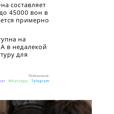
Она составляет
до 45000 вон в
ается примерно
тупна на
 А в недалекой
туру для
Поделиться:
ber
WhatsApp
Telegram