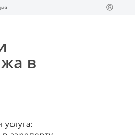
ция
и
ажа в
 услуга:
 в аэропорту.