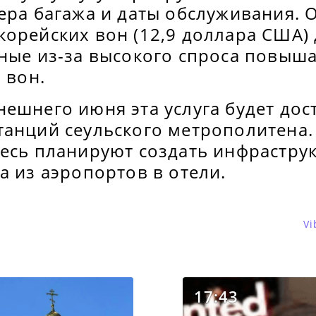
ера багажа и даты обслуживания. 
орейских вон (12,9 доллара США) 
дные из-за высокого спроса повыш
 вон.
ешнего июня эта услуга будет дос
танций сеульского метрополитена.
есь планируют создать инфраструк
а из аэропортов в отели.
Vi
17:43