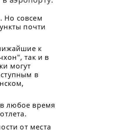
. Но совсем
пункты почти
ближайшие к
хон", так и в
ки могут
оступным в
онском,
 в любое время
отлета.
ости от места