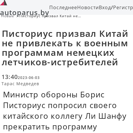
Последнее
Новости
Вход
/
Регист
autoparus.by
Новые
Писториус призвал Китай не
привлекать к военным программам
немецких летчиков-истребителей
Писториус призвал Китай
не привлекать к военным
программам немецких
летчиков-истребителей
13:40
2023-06-03
Тарас Медведев
Министр обороны Борис
Писториус попросил своего
китайского коллегу Ли Шанфу
прекратить программу