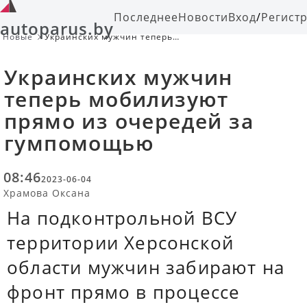
Последнее
Новости
Вход
/
Регист
autoparus.by
Новые
Украинских мужчин теперь
мобилизуют прямо из очередей за
гумпомощью
Украинских мужчин
теперь мобилизуют
прямо из очередей за
гумпомощью
08:46
2023-06-04
Храмова Оксана
На подконтрольной ВСУ
территории Херсонской
области мужчин забирают на
фронт прямо в процессе