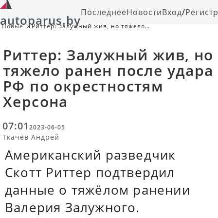
Последнее
Новости
Вход
/
Регист
autoparus.by
Новые
Риттер: Залужный жив, но тяжело
ранен после удара РФ по
окрестностям Херсона
Риттер: Залужный жив, но
тяжело ранен после удара
РФ по окрестностям
Херсона
07:01
2023-06-05
Ткачёв Андрей
Американский разведчик
Скотт Риттер подтвердил
данные о тяжёлом ранении
Валерия Залужного.