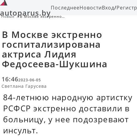
Последнее
Новости
Вход
/
Регист
autoparus.by
Новые
В Москве экстренно
госпитализирована актриса Лидия
Федосеева-Шукшина
В Москве экстренно
госпитализирована
актриса Лидия
Федосеева-Шукшина
16:46
2023-06-05
Светлана Гарусева
84-летнюю народную артистку
РСФСР экстренно доставили в
больницу, у нее подозревают
инсульт.