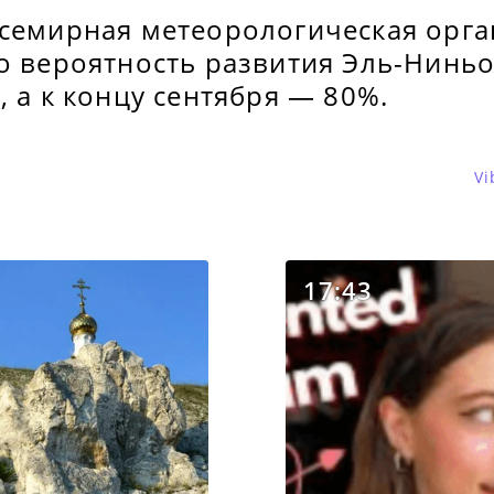
Всемирная метеорологическая орг
о вероятность развития Эль-Ниньо
, а к концу сентября — 80%.
Vi
17:43