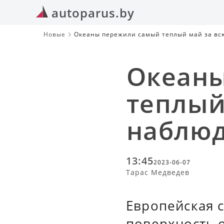
autoparus.by
Новые
Океаны пережили самый теплый май за в
Океаны
теплый
наблю
13:45
2023-06-07
Тарас Медведев
Европейская с
поверхность 