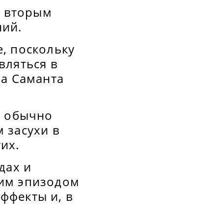
л вторым
ний.
, поскольку
вляться в
ла Саманта
, обычно
 засухи в
их.
дах и
ним эпизодом
ффекты и, в