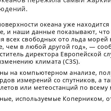
юдений.
поверхности океана уже находится
е, и наши данные показывают, что
я всех свободных ото льда морей 
е, чем в любой другой год», — со
еститель директора Европейской с
изменению климата (C3S).
ны на компьютерном анализе, по
дов измерений со спутников, а та
летов или метеостанций по всему 
ные, используемые Коперником, от