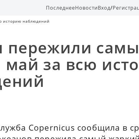
Последнее
Новости
Вход
/
Регистра
сю историю наблюдений
 пережили сам
 май за всю ист
дений
лужба Copernicus сообщила в ср
океанов пережила самый жаркий