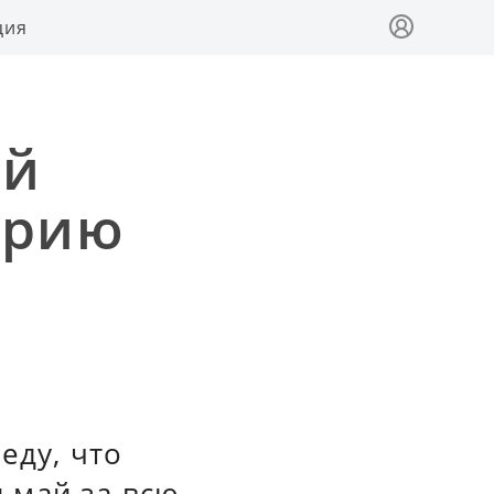
ция
ый
орию
еду, что
 май за всю