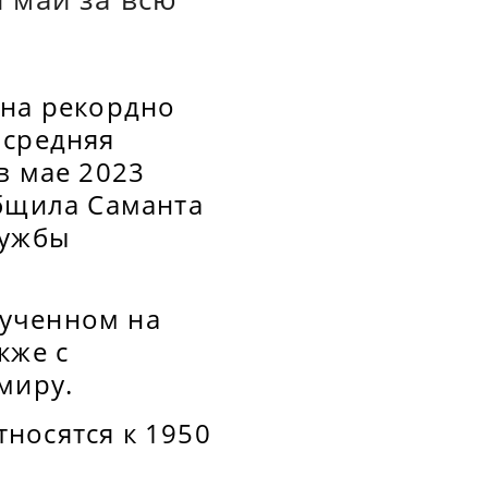
 на рекордно
 средняя
в мае 2023
общила Саманта
лужбы
лученном на
кже с
миру.
носятся к 1950