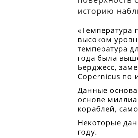
историю набл
«Температура 
высоком уровн
температура дл
года была выш
Берджесс, зам
Copernicus по 
Данные основа
основе миллиар
кораблей, само
Некоторые дан
году.