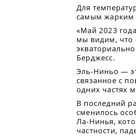
Для температур
самым жарким 
«Май 2023 год
мы видим, что
экваториально
Берджесс.
Эль-Ниньо — э
связанное с п
одних частях 
В последний ра
сменилось осо
Ла-Нинья, кот
частности, пад