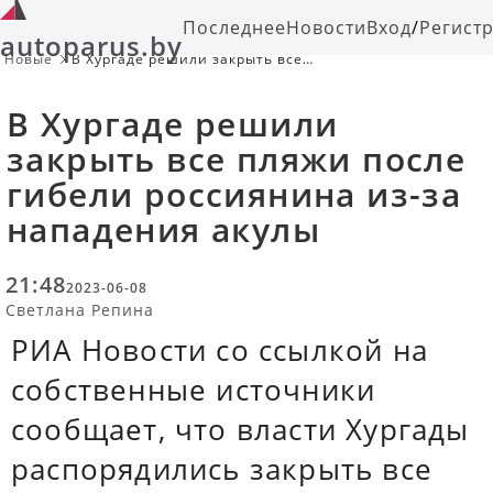
Последнее
Новости
Вход
/
Регист
autoparus.by
Новые
В Хургаде решили закрыть все
пляжи после гибели россиянина из-
за нападения акулы
В Хургаде решили
закрыть все пляжи после
гибели россиянина из-за
нападения акулы
21:48
2023-06-08
Светлана Репина
РИА Новости со ссылкой на
собственные источники
сообщает, что власти Хургады
распорядились закрыть все