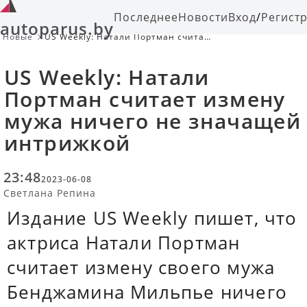
Последнее
Новости
Вход
/
Регист
autoparus.by
Новые
US Weekly: Натали Портман считает
измену мужа ничего не значащей
интрижкой
US Weekly: Натали
Портман считает измену
мужа ничего не значащей
интрижкой
23:48
2023-06-08
Светлана Репина
Издание US Weekly пишет, что
актриса Натали Портман
считает измену своего мужа
Бенджамина Мильпье ничего