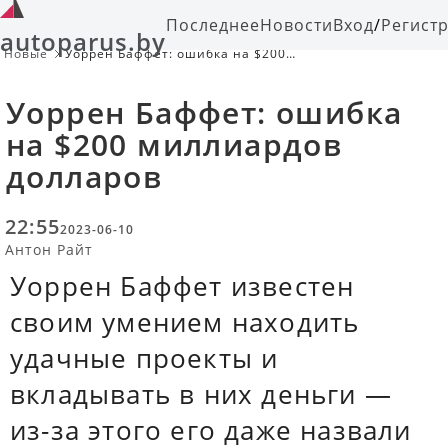
Последнее
Новости
Вход
/
Регист
autoparus.by
Новые
Уоррен Баффет: ошибка на $200
миллиардов долларов
Уоррен Баффет: ошибка
на $200 миллиардов
долларов
22:55
2023-06-10
Антон Райт
Уоррен Баффет известен
своим умением находить
удачные проекты и
вкладывать в них деньги —
из-за этого его даже назвали