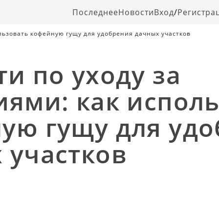
Последнее
Новости
Вход
/
Регистра
ользовать кофейную гущу для удобрения дачных участков
ти по уходу за
иями: как испол
ую гущу для уд
 участков