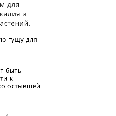
м для
 калия и
астений.
ую гущу для
т быть
ти к
ко остывшей