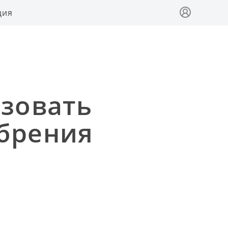
ция
ьзовать
обрения