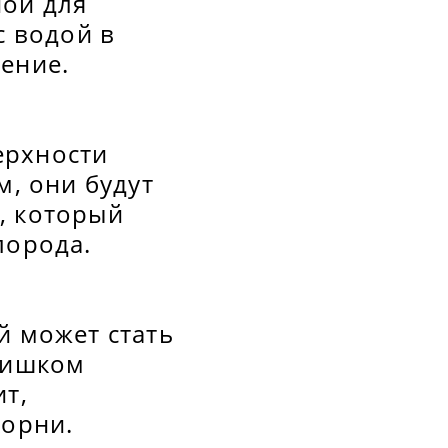
ной для
с водой в
ение.
ерхности
м, они будут
, который
лорода.
й может стать
слишком
ит,
корни.