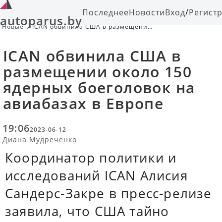
Последнее
Новости
Вход
/
Регист
autoparus.by
Новые
ICAN обвинила США в размещении
около 150 ядерных боеголовок на
авиабазах в Европе
ICAN обвинила США в
размещении около 150
ядерных боеголовок на
авиабазах в Европе
19:06
2023-06-12
Диана Мудреченко
Координатор политики и
исследований ICAN Алисия
Сандерс-Закре в пресс-релизе
заявила, что США тайно