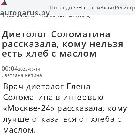
Последнее
Новости
Вход
/
Регист
autoparus.by
Новые
Диетолог Соломатина рассказала,
кому нельзя есть хлеб с маслом
Диетолог Соломатина
рассказала, кому нельзя
есть хлеб с маслом
00:04
2023-06-14
Светлана Репина
Врач-диетолог Елена
Соломатина в интервью
«Москве-24» рассказала, кому
лучше отказаться от хлеба с
маслом.