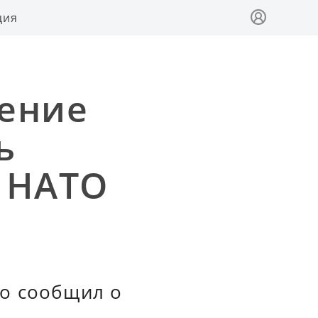
ция
ление
ь
 НАТО
о сообщил о