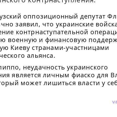
узский оппозиционный депутат Ф
чно заявил, что украинские войск
ение контрнаступательной операц
ю военную и финансовую поддерж
ую Киеву странами-участницами
ческого альянса.
иппо, неудачность украинского
ния является личным фиаско для 
торый может лишиться власти у се
Vi