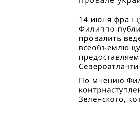
14 июня франц
Филиппо публи
провалить вед
всеобъемлющу
предоставляем
Североатланти
По мнению Фил
контрнаступле
Зеленского, ко