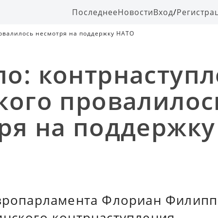
Последнее
Новости
Вход
/
Регистра
овалилось несмотря на поддержку НАТО
о: контрнаступ
кого провалилос
ря на поддержку
Европарламента Флориан Филипп
инского контрнаступления.