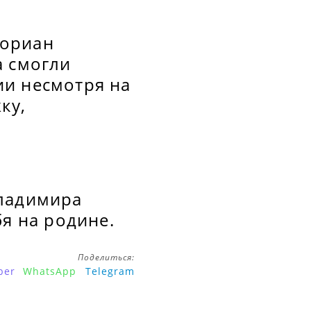
лориан
а смогли
ии несмотря на
ку,
Владимира
бя на родине.
Поделиться:
ber
WhatsApp
Telegram