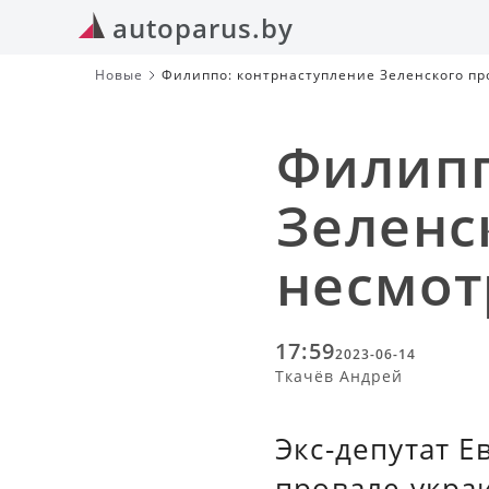
autoparus.by
Новые
Филиппо: контрнаступление Зеленского пр
Филипп
Зеленс
несмот
17:59
2023-06-14
Ткачёв Андрей
Экс-депутат 
провале укра