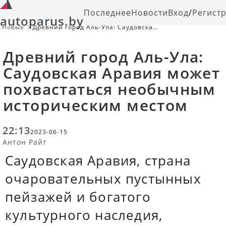
Последнее
Новости
Вход
/
Регист
autoparus.by
Новые
Древний город Аль-Ула: Саудовская
Аравия может похвастаться
необычным историческим местом
Древний город Аль-Ула:
Саудовская Аравия может
похвастаться необычным
историческим местом
22:13
2023-06-15
Антон Райт
Саудовская Аравия, страна
очаровательных пустынных
пейзажей и богатого
культурного наследия,