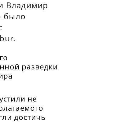
ти Владимир
о было
с
bur.
го
енной разведки
ира
устили не
полагаемого
гли достичь