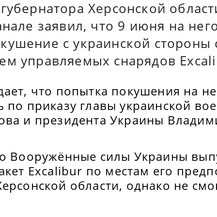
 губернатора Херсонской облас
анале заявил, что 9 июня на нег
кушение с украинской стороны 
ем управляемых снарядов Excali
ает, что попытка покушения на не
ь по приказу главы украинской во
ова и президента Украины Владим
то Вооружённые силы Украины вып
акет Excalibur по местам его пред
ерсонской области, однако не смо