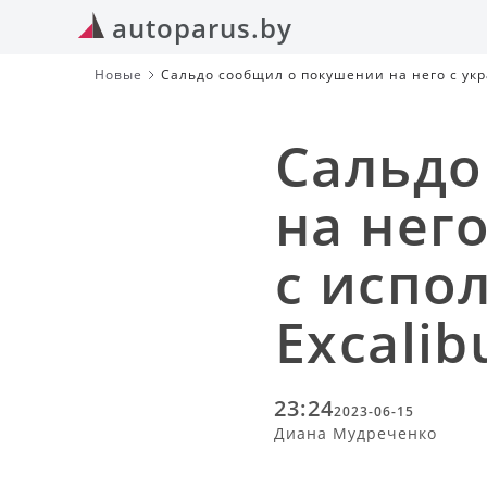
autoparus.by
Новые
Сальдо сообщил о покушении на него с укр
Сальдо
на нег
с испо
Excalib
23:24
2023-06-15
Диана Мудреченко