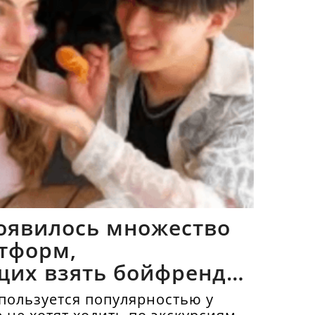
оявилось множество
тформ,
щих взять бойфрендов
пользуется популярностью у