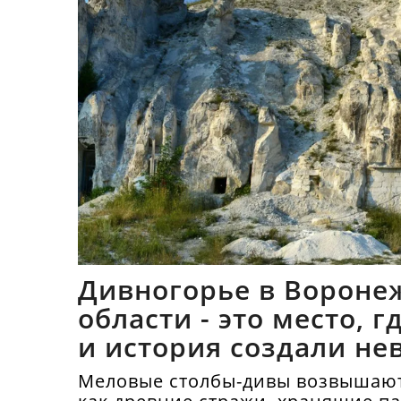
Дивногорье в Вороне
области - это место, 
и история создали не
синтез
Меловые столбы-дивы возвышают