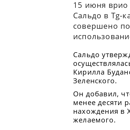
15 июня врио
Сальдо в Tg-к
совершено по
использовани
Сальдо утвержд
осуществлялас
Кирилла Будан
Зеленского.
Он добавил, ч
менее десяти р
нахождения в Х
желаемого.