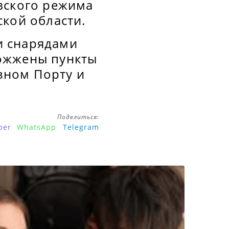
вского режима
кой области.
и снарядами
сожжены пункты
зном Порту и
Поделиться:
ber
WhatsApp
Telegram