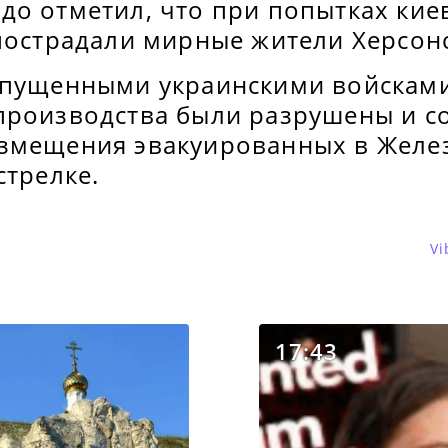
до отметил, что при попытках кие
пострадали мирные жители Херсонс
ыпущенными украинскими войскам
производства были разрушены и 
змещения эвакуированных в Желе
стрелке.
Vi
17:43