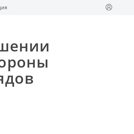
ция
ушении
тороны
ядов