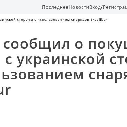
Последнее
Новости
Вход
/
Регистра
аинской стороны с использованием снарядов Excalibur
 сообщил о пок
о с украинской с
льзованием снар
ur