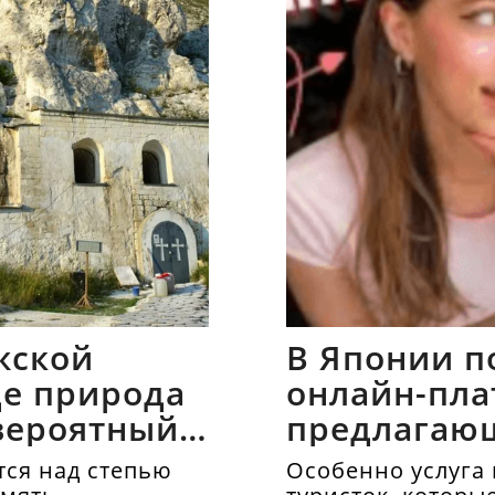
жской
В Японии п
где природа
онлайн-пла
вероятный
предлагаю
напрокат
ся над степью
Особенно услуга 