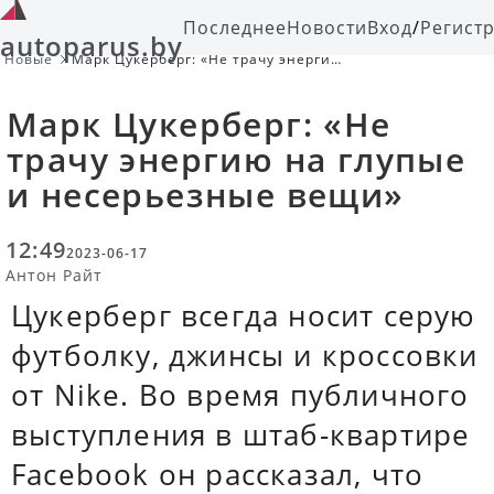
Последнее
Новости
Вход
/
Регист
autoparus.by
Новые
Марк Цукерберг: «Не трачу энергию
на глупые и несерьезные вещи»
Марк Цукерберг: «Не
трачу энергию на глупые
и несерьезные вещи»
12:49
2023-06-17
Антон Райт
Цукерберг всегда носит серую
футболку, джинсы и кроссовки
от Nike. Во время публичного
выступления в штаб-квартире
Facebook он рассказал, что