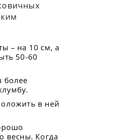
уковичных
аким
ы – на 10 см, а
ыть 50-60
в более
клумбу.
положить в ней
хорошо
о весны. Когда