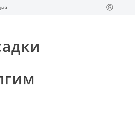
ция
садки
лгим