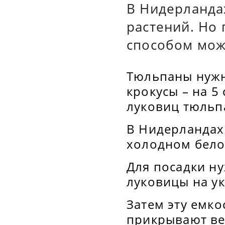
В Нидерланда
растений. Но
способом мож
Тюльпаны нужно
крокусы – на 5
луковиц тюльпа
В Нидерландах 
холодном бело
Для посадки ну
луковицы на у
Затем эту емко
прикрывают вет