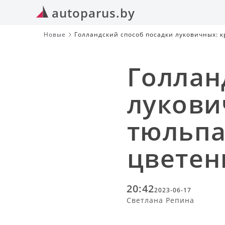
autoparus.by
Новые
Голландский способ посадки луковичных: 
Голлан
лукови
тюльпа
цвете
20:42
2023-06-17
Светлана Репина