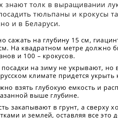
х знают толк в выращивании л
 посадить тюльпаны и крокусы т
но и в Беларуси.
 сажать на глубину 15 см, гиацинт
 см. На квадратном метре должно б
нов и 100 – крокусов.
посадки на зиму не укрывают, но 
русском климате придется укрыть 
жно взять глубокую емкость и рас
казанной выше глубине.
сть закапывают в грунт, а сверху 
ками и землей, оставляя все это д