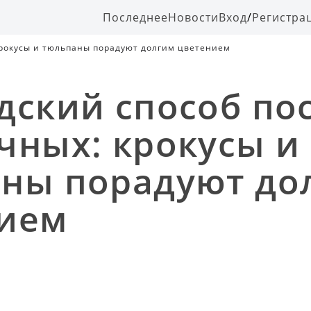
Последнее
Новости
Вход
/
Регистра
крокусы и тюльпаны порадуют долгим цветением
дский способ по
чных: крокусы и
ны порадуют до
нием