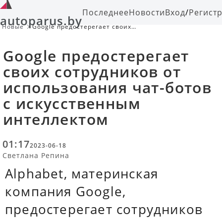
Последнее
Новости
Вход
/
Регист
autoparus.by
Новые
Google предостерегает своих
сотрудников от использования чат-
ботов с искусственным
Google предостерегает
интеллектом
своих сотрудников от
использования чат-ботов
с искусственным
интеллектом
01:17
2023-06-18
Светлана Репина
Alphabet, материнская
компания Google,
предостерегает сотрудников