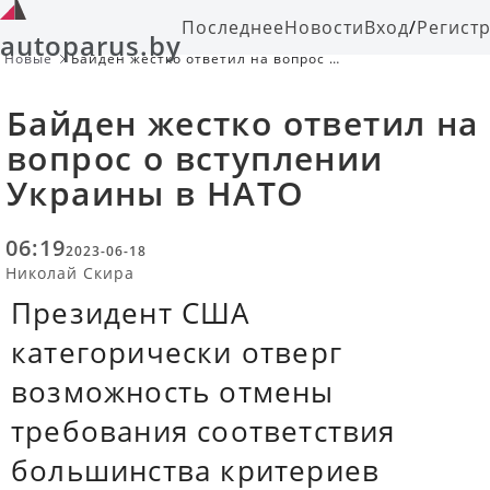
Последнее
Новости
Вход
/
Регист
autoparus.by
Новые
Байден жестко ответил на вопрос о
вступлении Украины в НАТО
Байден жестко ответил на
вопрос о вступлении
Украины в НАТО
06:19
2023-06-18
Николай Скира
Президент США
категорически отверг
возможность отмены
требования соответствия
большинства критериев