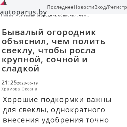
Последнее
Новости
Вход
/
Регист
autoparus.by
Новые
Бывалый огородник объяснил, чем
полить свеклу, чтобы росла
крупной, сочной и сладкой
Бывалый огородник
объяснил, чем полить
свеклу, чтобы росла
крупной, сочной и
сладкой
21:25
2023-06-19
Храмова Оксана
Хорошие подкормки важны
для свеклы, однократного
внесения удобрения точно