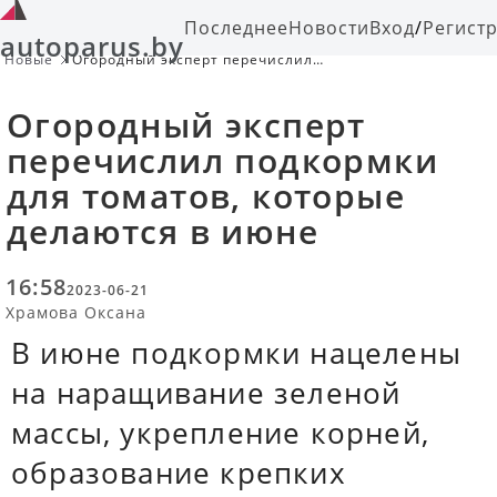
Последнее
Новости
Вход
/
Регист
autoparus.by
Новые
Огородный эксперт перечислил
подкормки для томатов, которые
делаются в июне
Огородный эксперт
перечислил подкормки
для томатов, которые
делаются в июне
16:58
2023-06-21
Храмова Оксана
В июне подкормки нацелены
на наращивание зеленой
массы, укрепление корней,
образование крепких