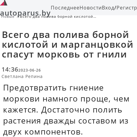
Последнее
Новости
Вход
/
Регист
autoparus.by
Новые
Всего два полива борной кислотой
и марганцовкой спасут морковь от
гнили
Всего два полива борной
кислотой и марганцовкой
спасут морковь от гнили
14:36
2023-06-26
Светлана Репина
Предотвратить гниение
моркови намного проще, чем
кажется. Достаточно полить
растения дважды составом из
двух компонентов.