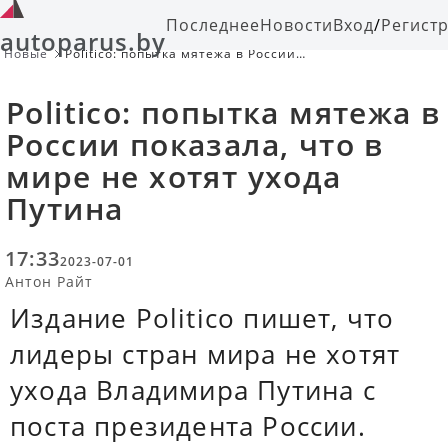
Последнее
Новости
Вход
/
Регист
autoparus.by
Новые
Politico: попытка мятежа в России
показала, что в мире не хотят ухода
Путина
Politico: попытка мятежа в
России показала, что в
мире не хотят ухода
Путина
17:33
2023-07-01
Антон Райт
Издание Politico пишет, что
лидеры стран мира не хотят
ухода Владимира Путина с
поста президента России.