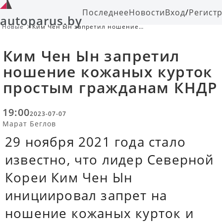
Последнее
Новости
Вход
/
Регист
autoparus.by
Новые
Ким Чен Ын запретил ношение
кожаных курток простым гражданам
КНДР
Ким Чен Ын запретил
ношение кожаных курток
простым гражданам КНДР
19:00
2023-07-07
Марат Беглов
29 ноября 2021 года стало
известно, что лидер Северной
Кореи Ким Чен Ын
инициировал запрет на
ношение кожаных курток и