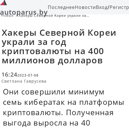
Последнее
Новости
Вход
/
Регист
autoparus.by
Новые
Хакеры Северной Кореи украли за
год криптовалюты на 400
миллионов долларов
Хакеры Северной Кореи
украли за год
криптовалюты на 400
миллионов долларов
16:24
2023-07-08
Светлана Гаврусева
Они совершили минимум
семь кибератак на платформы
криптовалюты. Полученная
выгода выросла на 40