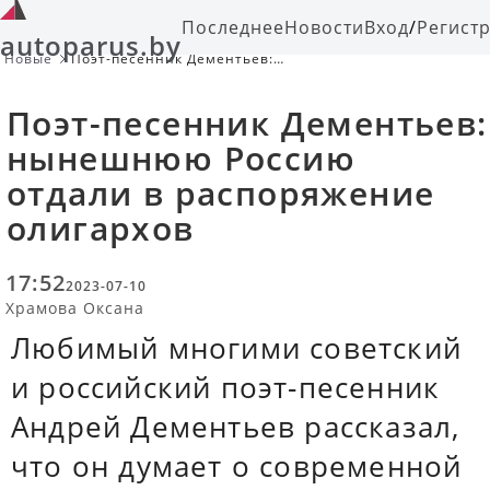
Последнее
Новости
Вход
/
Регист
autoparus.by
Новые
Поэт-песенник Дементьев:
нынешнюю Россию отдали в
распоряжение олигархов
Поэт-песенник Дементьев:
нынешнюю Россию
отдали в распоряжение
олигархов
17:52
2023-07-10
Храмова Оксана
Любимый многими советский
и российский поэт-песенник
Андрей Дементьев рассказал,
что он думает о современной