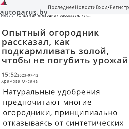
Последнее
Новости
Вход
/
Регист
autoparus.by
Новые
Опытный огородник рассказал, как
подкармливать золой, чтобы не
погубить урожай
Опытный огородник
рассказал, как
подкармливать золой,
чтобы не погубить урожай
15:52
2023-07-12
Храмова Оксана
Натуральные удобрения
предпочитают многие
огородники, принципиально
отказываясь от синтетических