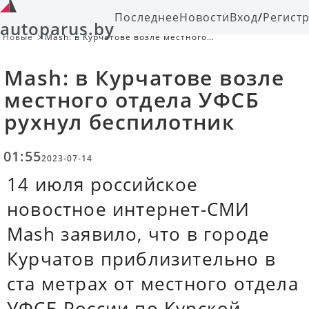
Последнее
Новости
Вход
/
Регист
autoparus.by
Новые
Mash: в Курчатове возле местного
отдела УФСБ рухнул беспилотник
Mash: в Курчатове возле
местного отдела УФСБ
рухнул беспилотник
01:55
2023-07-14
14 июля российское
новостное интернет-СМИ
Mash заявило, что в городе
Курчатов приблизительно в
ста метрах от местного отдела
УФСБ России по Курской