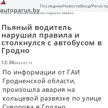
Последнее
Новости
Вход
/
Регист
autoparus.by
Новые
Пьяный водитель нарушил правила
и столкнулся с автобусом в Гродно
Пьяный водитель
нарушил правила и
столкнулся с автобусом в
Гродно
12:30
2023-07-15
По информации от ГАИ
Гродненской области,
произошла авария на
кольцевой развязке по улице
Суворова в Гродно.