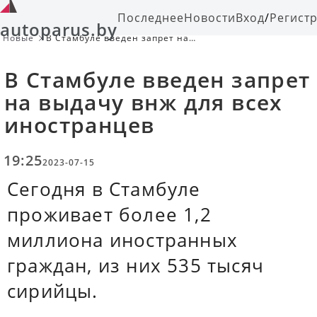
Последнее
Новости
Вход
/
Регист
autoparus.by
Новые
В Стамбуле введен запрет на
выдачу внж для всех иностранцев
В Стамбуле введен запрет
на выдачу внж для всех
иностранцев
19:25
2023-07-15
Сегодня в Стамбуле
проживает более 1,2
миллиона иностранных
граждан, из них 535 тысяч
сирийцы.