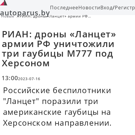
Последнее
Новости
Вход
/
Регист
autoparus.by
Новые
РИАН: дроны «Ланцет» армии РФ
уничтожили три гаубицы M777 под
Херсоном
РИАН: дроны «Ланцет»
армии РФ уничтожили
три гаубицы M777 под
Херсоном
13:00
2023-07-16
Российские беспилотники
"Ланцет" поразили три
американские гаубицы на
Херсонском направлении.